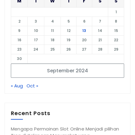
M
T
W
T
F
S
S
1
2
3
4
5
6
7
8
9
10
11
12
13
14
15
16
17
18
19
20
21
22
23
24
25
26
27
28
29
30
September 2024
« Aug
Oct »
Recent Posts
Mengapa Permainan Slot Online Menjadi pilihan