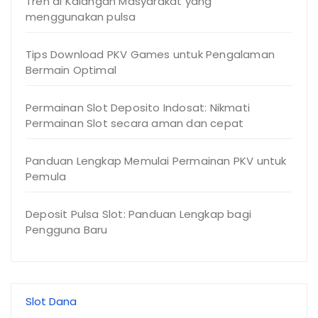
Tren di Kalangan Masyarakat yang
menggunakan pulsa
Tips Download PKV Games untuk Pengalaman
Bermain Optimal
Permainan Slot Deposito Indosat: Nikmati
Permainan Slot secara aman dan cepat
Panduan Lengkap Memulai Permainan PKV untuk
Pemula
Deposit Pulsa Slot: Panduan Lengkap bagi
Pengguna Baru
Slot Dana