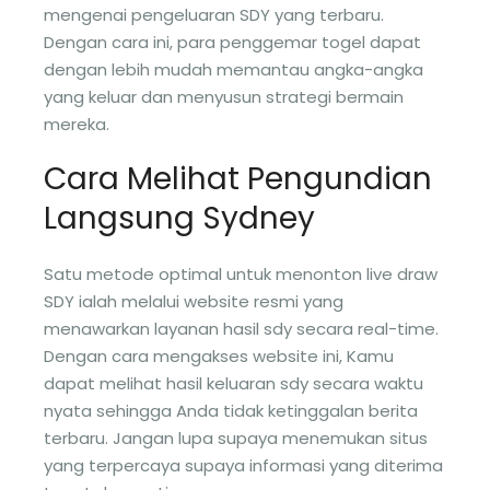
mengenai pengeluaran SDY yang terbaru.
Dengan cara ini, para penggemar togel dapat
dengan lebih mudah memantau angka-angka
yang keluar dan menyusun strategi bermain
mereka.
Cara Melihat Pengundian
Langsung Sydney
Satu metode optimal untuk menonton live draw
SDY ialah melalui website resmi yang
menawarkan layanan hasil sdy secara real-time.
Dengan cara mengakses website ini, Kamu
dapat melihat hasil keluaran sdy secara waktu
nyata sehingga Anda tidak ketinggalan berita
terbaru. Jangan lupa supaya menemukan situs
yang terpercaya supaya informasi yang diterima