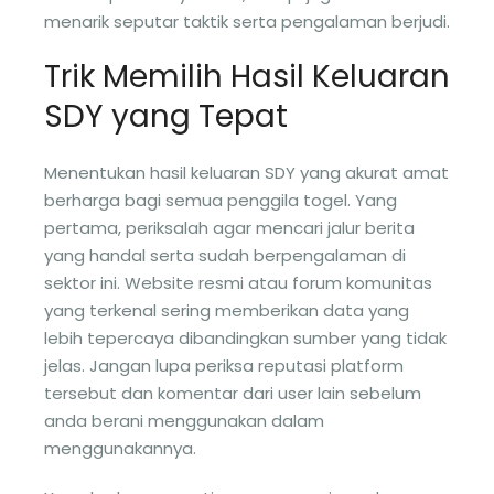
menarik seputar taktik serta pengalaman berjudi.
Trik Memilih Hasil Keluaran
SDY yang Tepat
Menentukan hasil keluaran SDY yang akurat amat
berharga bagi semua penggila togel. Yang
pertama, periksalah agar mencari jalur berita
yang handal serta sudah berpengalaman di
sektor ini. Website resmi atau forum komunitas
yang terkenal sering memberikan data yang
lebih tepercaya dibandingkan sumber yang tidak
jelas. Jangan lupa periksa reputasi platform
tersebut dan komentar dari user lain sebelum
anda berani menggunakan dalam
menggunakannya.