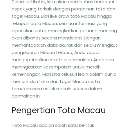
Dalam artikel ini, kita akan membahas berbagai
aspek yang terkait dengan permainan toto dan
togel Macau. Dari live draw toto Macau hingga
rekapan data Macau, semua informasi yang
diperlukan untuk meningkatkan peluang menang
akan dibahas secara mendalam. Dengan
memanfaatkan data akurat dan selalu mengikuti
pengeluaran Macau terbaru, Anda dapat
mengoptimalkan strategi permainan Anda dan
meningkatkan kesempatan untuk meraih
kemenangan. Mari kita telusuri lebih dalam dunia
menarik dari toto dan togel Macau serta
temukan cara untuk meraih sukses dalam
permainan ini.
Pengertian Toto Macau
Toto Macau adalah salah satu bentuk