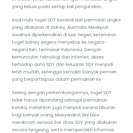
yang keluar pada setiap kali pengundian.
Asal mula togel SDY berasal dari permaian angka
yang dilakukan di Sidney, Australia. Meskipun
awalnya diperkenalkan di luar negeri, ketenaran
togel Sidney segera menyebar ke negara-
negara lain, termasuk Indonesia. Dengan
kemunculan teknologi dan internet, akses
terhadap data SDY dan keluaran SDY menjadi
lebih mudah, sehingga semakin banyak pemain
yang berpartisipasi dalam permainan ini.
Seiring dengan perkembangannya, togel SDY
tidak hanya dipandang sebagai permainan
belaka, melainkan juga menjadi sarana hiburan
bagi banyak orang. Masyarakat kini bisa
menikmati sensasi live draw SDY yang dilakukan
secara langsung, serta memperoleh informasi