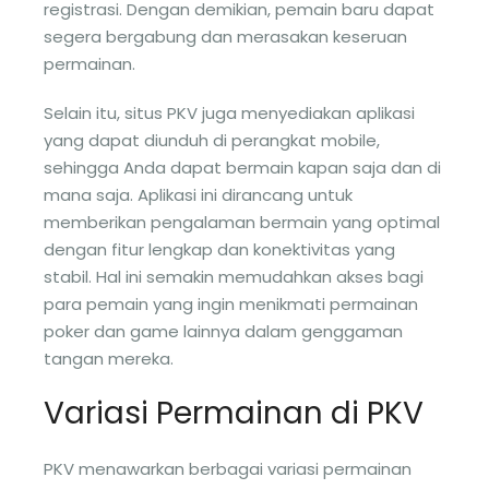
registrasi. Dengan demikian, pemain baru dapat
segera bergabung dan merasakan keseruan
permainan.
Selain itu, situs PKV juga menyediakan aplikasi
yang dapat diunduh di perangkat mobile,
sehingga Anda dapat bermain kapan saja dan di
mana saja. Aplikasi ini dirancang untuk
memberikan pengalaman bermain yang optimal
dengan fitur lengkap dan konektivitas yang
stabil. Hal ini semakin memudahkan akses bagi
para pemain yang ingin menikmati permainan
poker dan game lainnya dalam genggaman
tangan mereka.
Variasi Permainan di PKV
PKV menawarkan berbagai variasi permainan