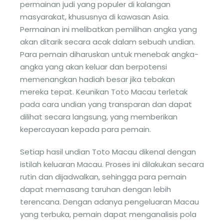
permainan judi yang populer di kalangan
masyarakat, khususnya di kawasan Asia.
Permainan ini melibatkan pemilihan angka yang
akan ditarik secara acak dalam sebuah undian.
Para pemain diharuskan untuk menebak angka-
angka yang akan keluar dan berpotensi
memenangkan hadiah besar jika tebakan
mereka tepat. Keunikan Toto Macau terletak
pada cara undian yang transparan dan dapat
dilihat secara langsung, yang memberikan
kepercayaan kepada para pemain.
Setiap hasil undian Toto Macau dikenal dengan
istilah keluaran Macau. Proses ini dilakukan secara
rutin dan dijadwalkan, sehingga para pemain
dapat memasang taruhan dengan lebih
terencana. Dengan adanya pengeluaran Macau
yang terbuka, pemain dapat menganalisis pola