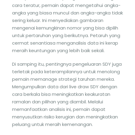
cara teratur, pemain dapat mengetahui angka-
angka yang biasa muncul dan angka-angka tidak
sering keluar. Ini menyediakan gambaran
mengenai kemungkinan nomor yang bisa dipilih
untuk pertaruhan yang berikutnya. Petaruh yang
cermat senantiasa menganalisis data ini kerap
meraih keuntungan yang lebih baik sekali.
Di samping itu, pentingnya pengeluaran SDY juga
terletak pada keterampilannya untuk menolong
pemain memanage strategi taruhan mereka.
Mengumpulkan data dari live draw SDY dengan
cara berkala bisa meningkatkan keakuratan
ramalan dan pilihan yang diambil. Melalui
memanfaatkan analisis ini, pemain dapat
menyusutkan risiko kerugian dan meningkatkan
peluang untuk meraih kemenangan.