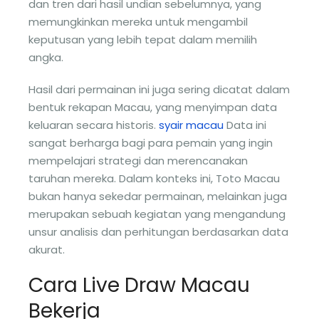
dan tren dari hasil undian sebelumnya, yang
memungkinkan mereka untuk mengambil
keputusan yang lebih tepat dalam memilih
angka.
Hasil dari permainan ini juga sering dicatat dalam
bentuk rekapan Macau, yang menyimpan data
keluaran secara historis.
syair macau
Data ini
sangat berharga bagi para pemain yang ingin
mempelajari strategi dan merencanakan
taruhan mereka. Dalam konteks ini, Toto Macau
bukan hanya sekedar permainan, melainkan juga
merupakan sebuah kegiatan yang mengandung
unsur analisis dan perhitungan berdasarkan data
akurat.
Cara Live Draw Macau
Bekerja