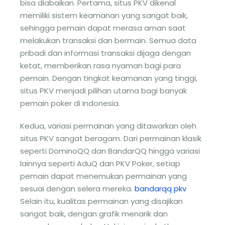
bisa diabaikan. Pertama, situs PKV dikenal
memiliki sistem keamanan yang sangat baik,
sehingga pemain dapat merasa aman saat
melakukan transaksi dan bermain. Semua data
pribadi dan informasi transaksi dijaga dengan
ketat, memberikan rasa nyaman bagi para
pemain. Dengan tingkat keamanan yang tinggi,
situs PKV menjadi pilihan utama bagi banyak
pemain poker di Indonesia.
Kedua, variasi permainan yang ditawarkan oleh
situs PKV sangat beragam. Dari permainan klasik
seperti DominoQQ dan BandarQQ hingga variasi
lainnya seperti AduQ dan PKV Poker, setiap
pemain dapat menemukan permainan yang
sesuai dengan selera mereka.
bandarqq pkv
Selain itu, kualitas permainan yang disajikan
sangat baik, dengan grafik menarik dan