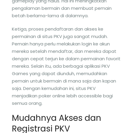
gameplay yang halus. Hal ini meningkatkan
pengalaman bermain dan membuat pemain
betah berlama-lama di dalamnya.
Ketiga, proses pendaftaran dan akses ke
permainan di situs PKV juga sangat mudah.
Pemain hanya perlu melakukan login ke akun
mereka setelah mendaftar, dan mereka dapat
dengan cepat terjun ke dalam permainan favorit
mereka. Selain itu, ada berbagai aplikasi PKV
Games yang dapat diunduh, memudahkan
pemain untuk bermain di mana saja dan kapan
saja. Dengan kemudahan ini, situs PKV
menjadikan poker online lebih accessible bagi
semua orang.
Mudahnya Akses dan
Registrasi PKV