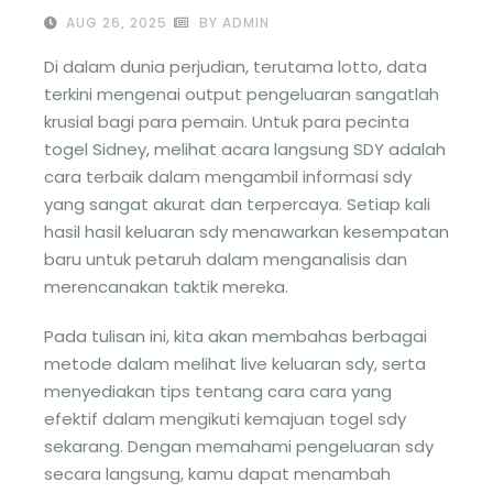
AUG 26, 2025
BY ADMIN
Di dalam dunia perjudian, terutama lotto, data
terkini mengenai output pengeluaran sangatlah
krusial bagi para pemain. Untuk para pecinta
togel Sidney, melihat acara langsung SDY adalah
cara terbaik dalam mengambil informasi sdy
yang sangat akurat dan terpercaya. Setiap kali
hasil hasil keluaran sdy menawarkan kesempatan
baru untuk petaruh dalam menganalisis dan
merencanakan taktik mereka.
Pada tulisan ini, kita akan membahas berbagai
metode dalam melihat live keluaran sdy, serta
menyediakan tips tentang cara cara yang
efektif dalam mengikuti kemajuan togel sdy
sekarang. Dengan memahami pengeluaran sdy
secara langsung, kamu dapat menambah