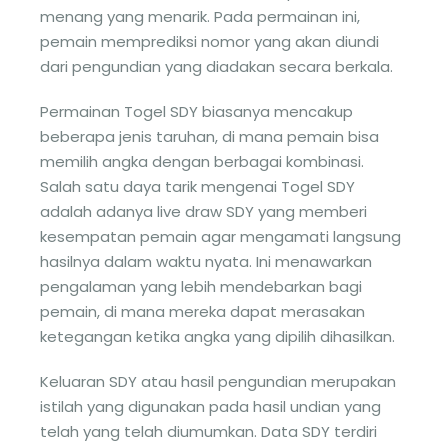
menang yang menarik. Pada permainan ini,
pemain memprediksi nomor yang akan diundi
dari pengundian yang diadakan secara berkala.
Permainan Togel SDY biasanya mencakup
beberapa jenis taruhan, di mana pemain bisa
memilih angka dengan berbagai kombinasi.
Salah satu daya tarik mengenai Togel SDY
adalah adanya live draw SDY yang memberi
kesempatan pemain agar mengamati langsung
hasilnya dalam waktu nyata. Ini menawarkan
pengalaman yang lebih mendebarkan bagi
pemain, di mana mereka dapat merasakan
ketegangan ketika angka yang dipilih dihasilkan.
Keluaran SDY atau hasil pengundian merupakan
istilah yang digunakan pada hasil undian yang
telah yang telah diumumkan. Data SDY terdiri