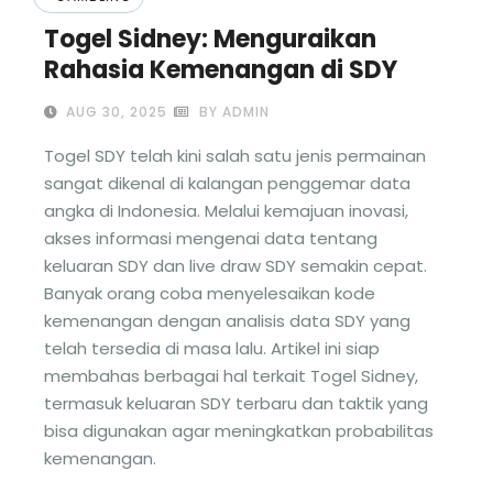
Togel Sidney: Menguraikan
Rahasia Kemenangan di SDY
AUG 30, 2025
BY ADMIN
Togel SDY telah kini salah satu jenis permainan
sangat dikenal di kalangan penggemar data
angka di Indonesia. Melalui kemajuan inovasi,
akses informasi mengenai data tentang
keluaran SDY dan live draw SDY semakin cepat.
Banyak orang coba menyelesaikan kode
kemenangan dengan analisis data SDY yang
telah tersedia di masa lalu. Artikel ini siap
membahas berbagai hal terkait Togel Sidney,
termasuk keluaran SDY terbaru dan taktik yang
bisa digunakan agar meningkatkan probabilitas
kemenangan.