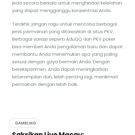
jeda secara berkala untuk menghindari kelelahan
yang dapat mengganggu konsentrasi Anda.
Terakhir, jangan ragu untuk mencoba berbagai
jenis permainan yang ditawarkan di situs PKV.
Berbagai variasi seperti AduQQ dan PKV poker
bisa memberi Anda pengalaman baru dan dapat
membantu Anda menemukan apa yang paling
sesuai dengan gaya bermain Anda. Dengan
bereksperimen, Anda dapat meningkatkan
keterampilan dan, lebih penting lagi, menikmati
permainan dengan lebih baik.
GAMBLING
Saksikan Live Macau: