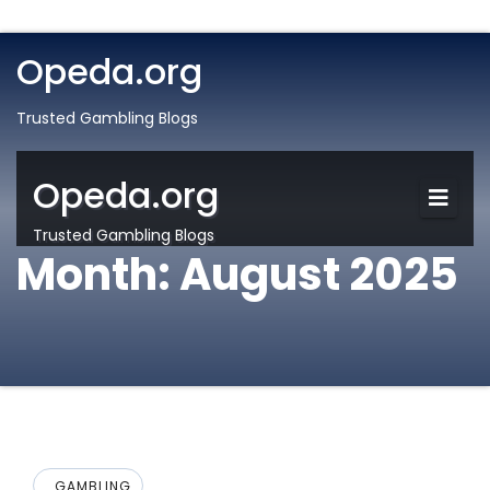
Opeda.org
Trusted Gambling Blogs
Opeda.org
Trusted Gambling Blogs
Month:
August 2025
GAMBLING