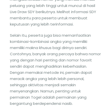
peluang yang lebih tinggi untuk muncul di hasil
Live Draw SDY berikutnya. Melihat informasi SDY
membantu para peserta untuk membuat
keputusan yang lebih terinformasi.
Selain itu, peserta juga bisa memanfaatkan
kombinasi-kombinasi angka yang memiliki
memiliki makna khusus bagi dirinya sendiri.
Contohnya, banyak orang percaya bahwa nomor
yang dengan hari penting dan nomor favorit
sendiri dapat menghadirkan keberhasilan.
Dengan memakai metode ini, pemain dapat
meracik angka yang lebih lebih personal,
sehingga aktivitas menjadi semakin
menyenangkan. Namun, penting untuk
permainan Togel adalah permainan yang
bergantung berdependensi nasib.