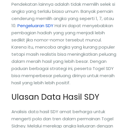
Pendekatan lainnya adalah tidak memilih selek si
angka yang terlalu biasa umum. Banyak pemain
cenderung memilih angka yang seperti 1, 7, atau
10.
Pengeluaran SDY
Hal ini dapat menyebabkan
pembagian hadiah yang yang menjadi lebih
sedikit jika nomor-nomor tersebut muncul.
Karena itu, mencoba angka yang kurang populer
tetapi masih realistis bisa meningkatkan peluang
dalam meraih hasil yang lebih besar. Dengan
paduan berbagai strategi ini, peserta Togel SDY
bisa memperbesar peluang dirinya untuk meraih
hasil yang lebih lebih positif.
Ulasan Data Hasil SDY
Analisis data hasil SDY amat berharga untuk
mengerti pola dan tren dalam permainan Togel
Sidney. Melalui merekap angka keluaran dengan