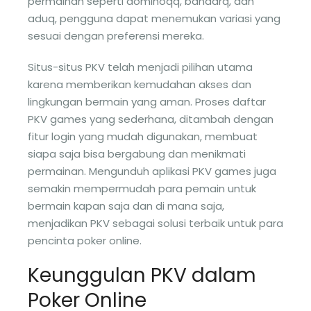
permainan seperti dominoqq, bandarq, dan
aduq, pengguna dapat menemukan variasi yang
sesuai dengan preferensi mereka.
Situs-situs PKV telah menjadi pilihan utama
karena memberikan kemudahan akses dan
lingkungan bermain yang aman. Proses daftar
PKV games yang sederhana, ditambah dengan
fitur login yang mudah digunakan, membuat
siapa saja bisa bergabung dan menikmati
permainan. Mengunduh aplikasi PKV games juga
semakin mempermudah para pemain untuk
bermain kapan saja dan di mana saja,
menjadikan PKV sebagai solusi terbaik untuk para
pencinta poker online.
Keunggulan PKV dalam
Poker Online