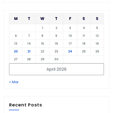
M
T
W
T
F
S
S
1
2
3
4
5
6
7
8
9
10
11
12
13
14
15
16
17
18
19
20
21
22
23
24
25
26
27
28
29
30
April 2026
« Mar
Recent Posts