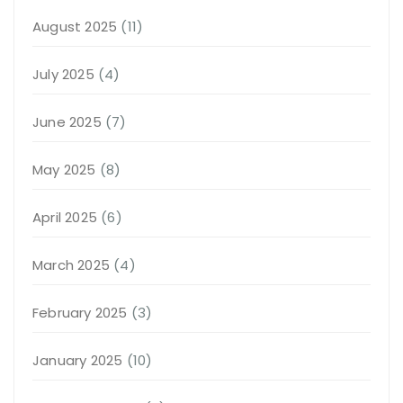
August 2025
(11)
July 2025
(4)
June 2025
(7)
May 2025
(8)
April 2025
(6)
March 2025
(4)
February 2025
(3)
January 2025
(10)