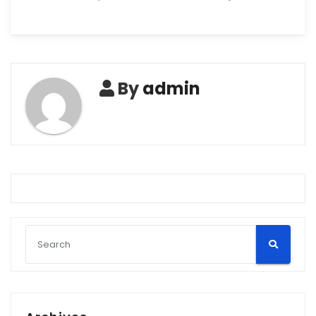
By
admin