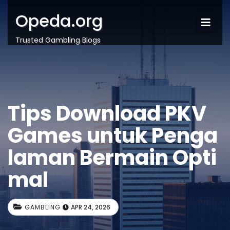
Opeda.org
Trusted Gambling Blogs
Tips Download PKV
Games untuk Penga
laman Bermain Opti
mal
GAMBLING
APR 24, 2026