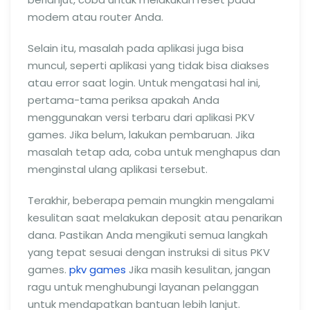
modem atau router Anda.
Selain itu, masalah pada aplikasi juga bisa
muncul, seperti aplikasi yang tidak bisa diakses
atau error saat login. Untuk mengatasi hal ini,
pertama-tama periksa apakah Anda
menggunakan versi terbaru dari aplikasi PKV
games. Jika belum, lakukan pembaruan. Jika
masalah tetap ada, coba untuk menghapus dan
menginstal ulang aplikasi tersebut.
Terakhir, beberapa pemain mungkin mengalami
kesulitan saat melakukan deposit atau penarikan
dana. Pastikan Anda mengikuti semua langkah
yang tepat sesuai dengan instruksi di situs PKV
games.
pkv games
Jika masih kesulitan, jangan
ragu untuk menghubungi layanan pelanggan
untuk mendapatkan bantuan lebih lanjut.