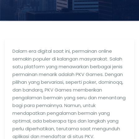
Dalam era digital saat ini, permainan online
semakin populer di kalangan masyarakat. Salah
satu platform yang menawarkan berbagai jenis
permainan menarik adalah PKV Games. Dengan
pilihan yang bervariasi, seperti poker, dominoqq,
dan bandarq, PKV Games memberikan
pengalaman bermain yang seru dan menantang
bagi para pemainnya. Namun, untuk
mendapatkan pengalaman bermain yang
optimal, ada beberapa tips dan langkah yang
perlu diperhatikan, terutama saat mengunduh
aplikasi dan mendaftar di situs PKV.