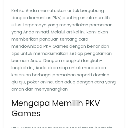
Ketika Anda memutuskan untuk bergabung
dengan komunitas PKV, penting untuk memilih
situs terpercaya yang menyediakan permainan
yang Anda minati. Melalui artikel ini, kami akan
memberikan panduan tentang cara
mendownload PKV Games dengan benar dan
tips untuk memaksimalkan setiap pengalaman
bermain Anda. Dengan mengikuti langkah-
langkah ini, Anda akan siap untuk merasakan
keseruan berbagai permainan seperti domino
qiu qiu, poker online, dan aduq dengan cara yang
aman dan menyenangkan.
Mengapa Memilih PKV
Games