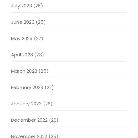
July 2023
(26)
June 2023
(25)
May 2023
(27)
April 2023
(23)
March 2023
(25)
February 2023
(22)
January 2023
(26)
December 2022
(26)
November 2022
(25)