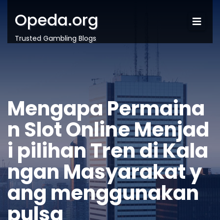
Opeda.org
Trusted Gambling Blogs
Mengapa Permaina
n Slot Online Menjad
i pilihan Tren di Kala
ngan Masyarakat y
ang menggunakan
pulsa