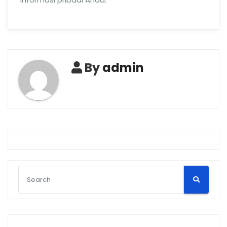
By
admin