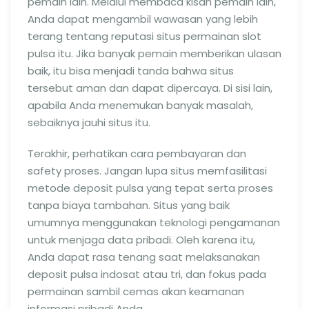
pemain lain. Melalui membaca kisah pemain lain,
Anda dapat mengambil wawasan yang lebih
terang tentang reputasi situs permainan slot
pulsa itu. Jika banyak pemain memberikan ulasan
baik, itu bisa menjadi tanda bahwa situs
tersebut aman dan dapat dipercaya. Di sisi lain,
apabila Anda menemukan banyak masalah,
sebaiknya jauhi situs itu.
Terakhir, perhatikan cara pembayaran dan
safety proses. Jangan lupa situs memfasilitasi
metode deposit pulsa yang tepat serta proses
tanpa biaya tambahan. Situs yang baik
umumnya menggunakan teknologi pengamanan
untuk menjaga data pribadi. Oleh karena itu,
Anda dapat rasa tenang saat melaksanakan
deposit pulsa indosat atau tri, dan fokus pada
permainan sambil cemas akan keamanan
informasi pribadi Anda.