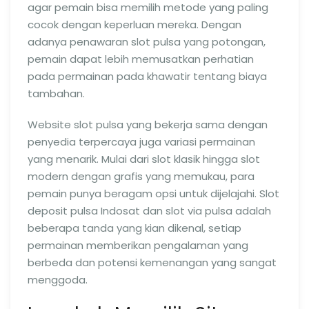
agar pemain bisa memilih metode yang paling
cocok dengan keperluan mereka. Dengan
adanya penawaran slot pulsa yang potongan,
pemain dapat lebih memusatkan perhatian
pada permainan pada khawatir tentang biaya
tambahan.
Website slot pulsa yang bekerja sama dengan
penyedia terpercaya juga variasi permainan
yang menarik. Mulai dari slot klasik hingga slot
modern dengan grafis yang memukau, para
pemain punya beragam opsi untuk dijelajahi. Slot
deposit pulsa Indosat dan slot via pulsa adalah
beberapa tanda yang kian dikenal, setiap
permainan memberikan pengalaman yang
berbeda dan potensi kemenangan yang sangat
menggoda.