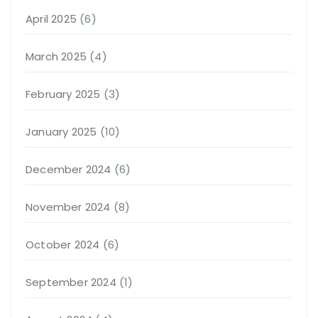
April 2025
(6)
March 2025
(4)
February 2025
(3)
January 2025
(10)
December 2024
(6)
November 2024
(8)
October 2024
(6)
September 2024
(1)