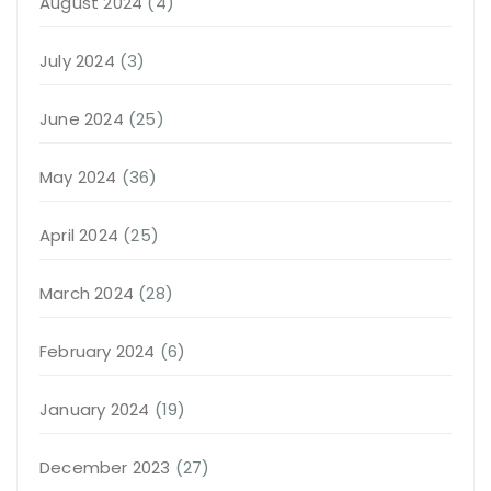
August 2024
(4)
July 2024
(3)
June 2024
(25)
May 2024
(36)
April 2024
(25)
March 2024
(28)
February 2024
(6)
January 2024
(19)
December 2023
(27)