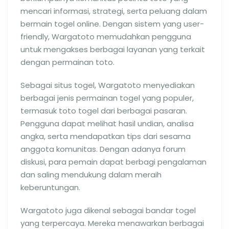
mencari informasi, strategi, serta peluang dalam
bermain togel online. Dengan sistem yang user-
friendly, Wargatoto memudahkan pengguna
untuk mengakses berbagai layanan yang terkait
dengan permainan toto.
Sebagai situs togel, Wargatoto menyediakan
berbagai jenis permainan togel yang populer,
termasuk toto togel dari berbagai pasaran.
Pengguna dapat melihat hasil undian, analisa
angka, serta mendapatkan tips dari sesama
anggota komunitas. Dengan adanya forum
diskusi, para pemain dapat berbagi pengalaman
dan saling mendukung dalam meraih
keberuntungan.
Wargatoto juga dikenal sebagai bandar togel
yang terpercaya. Mereka menawarkan berbagai