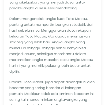
yang dikeluarkan, yang menjadi dasar untuk
prediksi angka di sesi-sesi mendatang.
Dalam menganalisis angka kuat Toto Macau,
penting untuk mempertimbangkan statistik dari
hasil sebelumnya. Menggunakan data rekapan
keluaran Toto Macau, kita dapat merumuskan
strategi yang lebih baik. Angka-angka yang
muncul di minggu-minggu sebelumnya bisa
menjadi acuan, sekaligus membantu dalam
meramalkan angka masakini atau angka Macau
hari ini yang memiliki peluang lebih besar untuk
dipilih.
Prediksi Toto Macau juga dapat dipengaruhi oleh
bocoran yang sering beredar di kalangan
pemain. Meskipun tidak ada jaminan, bocoran ini
sering kali mencerminkan angka-angka yang