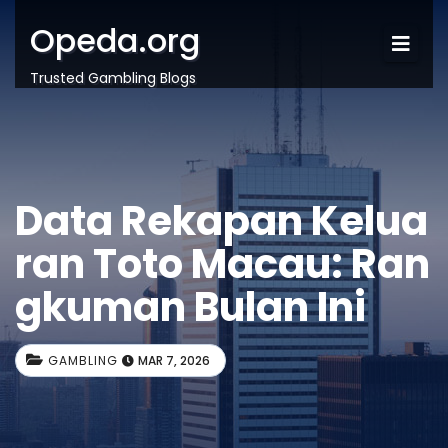
Opeda.org
Trusted Gambling Blogs
Data Rekapan Kelua
ran Toto Macau: Ran
gkuman Bulan Ini
GAMBLING
MAR 7, 2026