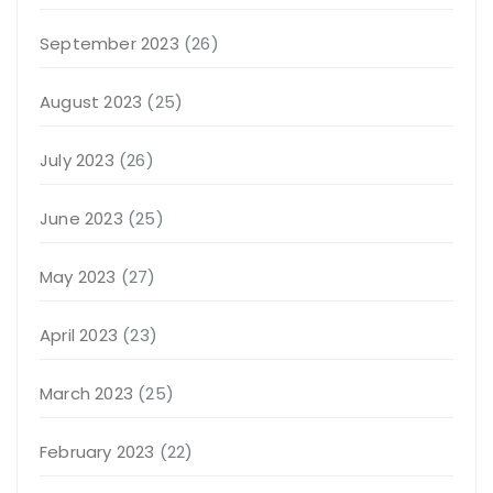
September 2023
(26)
August 2023
(25)
July 2023
(26)
June 2023
(25)
May 2023
(27)
April 2023
(23)
March 2023
(25)
February 2023
(22)