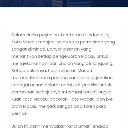
Dalam dunia perjudian, terutama di Indonesia,
Toto Macau menjadi salah satu permainan yang
sangat diminati. Banyak pemain yang
menantikan setiap pengeluaran Macau untuk
mengetahui hasil dari undian yang berlangsung.
Setiap bulannya, hasil keluaran Macau
memberikan data penting yang bisa digunakan
sebagai acuan dalam membuat prediksi untuk
permainan selanjutnya. Informasi terkait angka
kuat Toto Macau, bocoran Toto Macau, dan live
draw Macau menjadi sangat dicari oleh para
pemain.
Bulan ini, kami menyajikan rangkuman lengkap