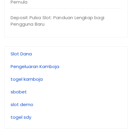
Pemula
Deposit Pulsa Slot: Panduan Lengkap bagi
Pengguna Baru
Slot Dana
Pengeluaran Kamboja
togel kamboja
sbobet
slot demo
togel sdy