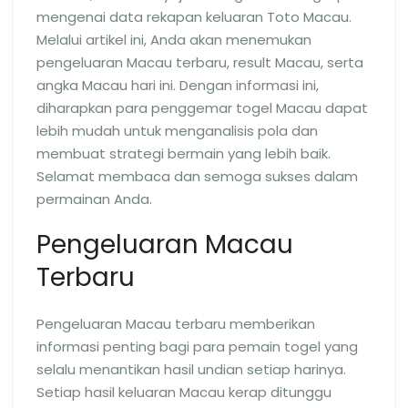
mengenai data rekapan keluaran Toto Macau.
Melalui artikel ini, Anda akan menemukan
pengeluaran Macau terbaru, result Macau, serta
angka Macau hari ini. Dengan informasi ini,
diharapkan para penggemar togel Macau dapat
lebih mudah untuk menganalisis pola dan
membuat strategi bermain yang lebih baik.
Selamat membaca dan semoga sukses dalam
permainan Anda.
Pengeluaran Macau
Terbaru
Pengeluaran Macau terbaru memberikan
informasi penting bagi para pemain togel yang
selalu menantikan hasil undian setiap harinya.
Setiap hasil keluaran Macau kerap ditunggu