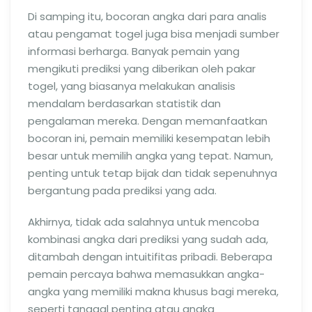
Di samping itu, bocoran angka dari para analis
atau pengamat togel juga bisa menjadi sumber
informasi berharga. Banyak pemain yang
mengikuti prediksi yang diberikan oleh pakar
togel, yang biasanya melakukan analisis
mendalam berdasarkan statistik dan
pengalaman mereka. Dengan memanfaatkan
bocoran ini, pemain memiliki kesempatan lebih
besar untuk memilih angka yang tepat. Namun,
penting untuk tetap bijak dan tidak sepenuhnya
bergantung pada prediksi yang ada.
Akhirnya, tidak ada salahnya untuk mencoba
kombinasi angka dari prediksi yang sudah ada,
ditambah dengan intuitifitas pribadi. Beberapa
pemain percaya bahwa memasukkan angka-
angka yang memiliki makna khusus bagi mereka,
seperti tanggal penting atau angka